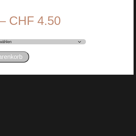
–
CHF
4.50
arenkorb