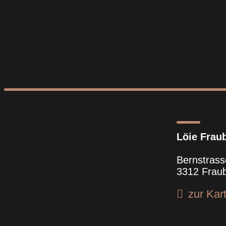
Löie Frau
Bernstrass
3312 Frau
zur Kar