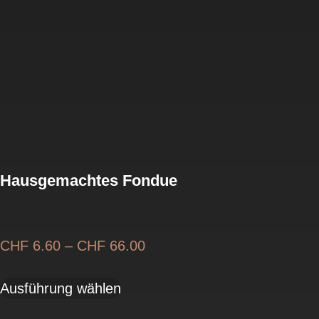
Hausgemachtes Fondue
Preisspanne:
CHF
6.60
–
CHF
66.00
CHF 6.60
Dieses
bis
Ausführung wählen
Produkt
CHF 66.00
weist