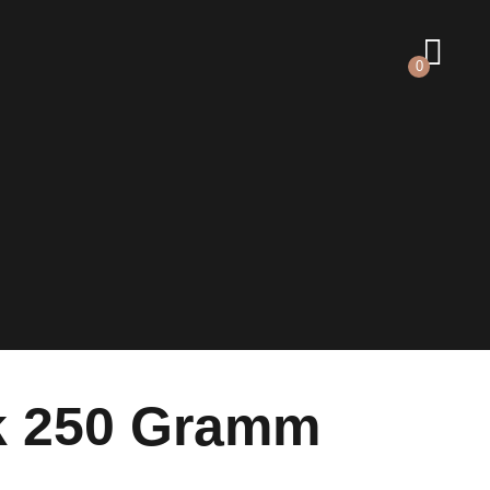
0
k 250 Gramm