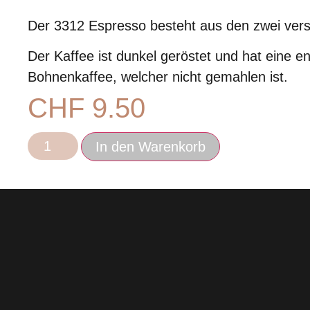
Der 3312 Espresso besteht aus den zwei vers
Der Kaffee ist dunkel geröstet und hat eine 
Bohnenkaffee, welcher nicht gemahlen ist.
CHF
9.50
3312
In den Warenkorb
Espresso
Roast
by
Aromawerk
250
Gramm
Menge